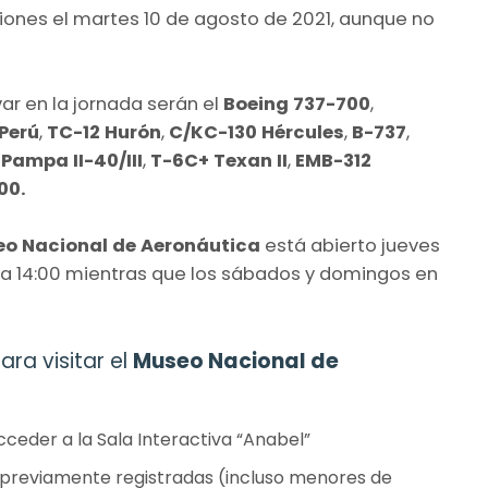
iones el martes 10 de agosto de 2021, aunque no
ar en la jornada serán el
Boeing 737-700
,
Perú
,
TC-12 Hurón
,
C/KC-130 Hércules
,
B-737
,
 Pampa II-40/III
,
T-6C+ Texan II
,
EMB-312
00.
o Nacional de Aeronáutica
está abierto jueves
00 a 14:00 mientras que los sábados y domingos en
ara visitar el
Museo Nacional de
acceder a la Sala Interactiva “Anabel”
 previamente registradas (incluso menores de