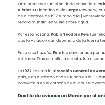
Otro precursor fue el soldado conscripto
Pab
Blériot XI
(idéntico al de
Jorge
Newbery) cruz
de diciembre de 1912 rumbo a la }Montevideo
récord mundial en vuelo sobre agua.
Por esta hazaña,
Pablo Teodoro Fels
fue fel
que la Aviación aún dependía de la fuerza ter
Pese a su hazaña,
Fels
fue sancionado por h
militares. Tras cumplir su arresto, fue ascend
En
1927
se creó la
Dirección General de Aer
país, y en el mismo año se fundó en la Ciuda
convertiría en el corazón de la industria aer
Desfile de aviones en Morón por el an