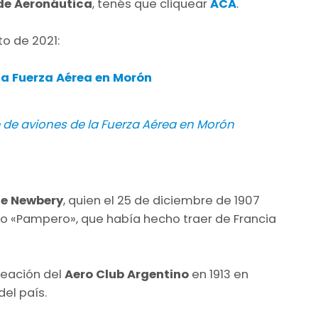
de Aeronáutica
, tenés que cliquear
ACA
.
to de 2021:
 la Fuerza Aérea en Morón
le de aviones de la Fuerza Aérea en Morón
ge Newbery
, quien el 25 de diciembre de 1907
tico «Pampero», que había hecho traer de Francia
reación del
Aero Club Argentino
en 1913 en
del país.