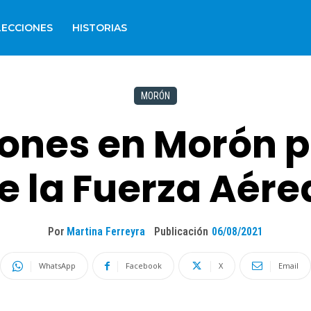
LECCIONES
HISTORIAS
MORÓN
iones en Morón p
e la Fuerza Aére
Por
Martina Ferreyra
Publicación
06/08/2021
WhatsApp
Facebook
X
Email