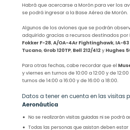
Habrá que acercarse a Morón para ver los av
se podrá ingresar a la Base Aérea de Morón.
Algunos de los aviones que se podrán observ
adquirido gracias a recursos destinados por
Fokker F-28
,
A/OA-4Ar Fightinghawk
,
IA-63
Tucano
,
Grob 120TP
,
Bell 212/412
y
Hughes 5
Para otras fechas, cabe recordar que el
Muse
y viernes en turnos de 10:00 a 12:00 y de 12:
turnos de 14:00 a 16:00 y de 16:00 a 18:00.
Datos a tener en cuenta en las visitas p
Aeronáutica
No se realizarán visitas guiadas ni se podrá 
Todas las personas que asistan deben estar