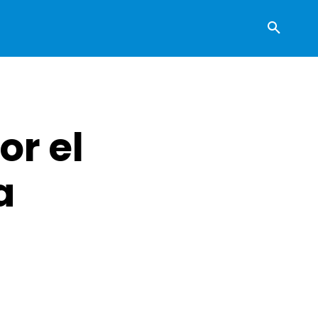
or el
a