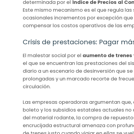
determinada por el
Índice de Precios al Co
Este mismo mecanismo es el que regula las 
ocasionales incrementos por excepción que 
compensar los costos operativos de las emp
Crisis de prestaciones: Pagar más
El malestar social por el
aumento de trenes
el que se encuentran las prestaciones del si
diario a un escenario de desinversión que s
prolongadas y un marcado recorte de frecuen
circulación.
Las empresas operadoras argumentan que, a 
boleto y los subsidios estatales actuales no
del material rodante, la compra de repuestos
encrucijada estructural amenaza con profundi
de trenes justo cuando viajar en ellas se vu