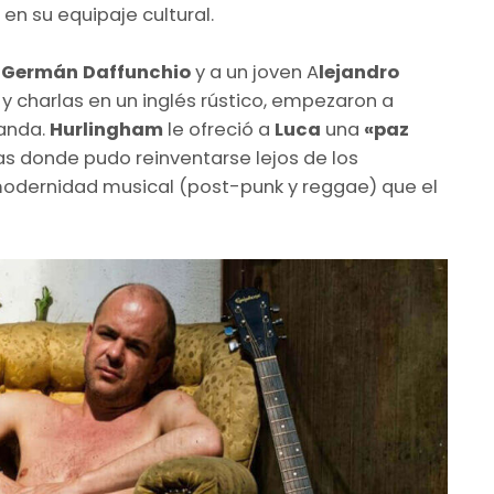
en su equipaje cultural.
a
Germán Daffunchio
y a un joven A
lejandro
 y charlas en un inglés rústico, empezaron a
banda.
Hurlingham
le ofreció a
Luca
una
«paz
as donde pudo reinventarse lejos de los
odernidad musical (post-punk y reggae) que el