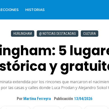
LECCIONES
HISTORIAS
HURLINGHAM
@ NOTICIAS DESTACADAS
CULTURA
ingham: 5 lugare
stórica y gratui
minata extendida por los rincones que marcaron el nacimient
to por las casas y calles donde Luca Prodan y Alejandro Soko
Por
Martina Ferreyra
Publicación
13/04/2026