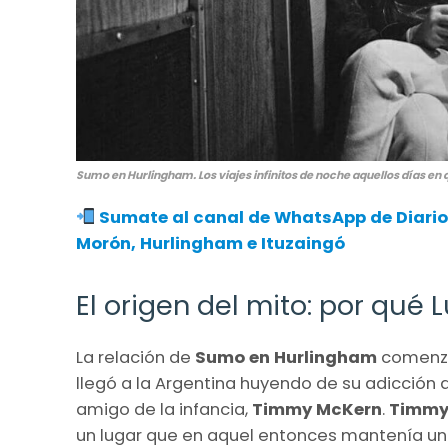
Sumo en Hurlingham. Los viajes infinitos de noche aquellos días en 
Sumate al canal de WhatsApp de Diario
Morón, Hurlingham e Ituzaingó
El origen del mito: por qué L
La relación de
Sumo en Hurlingham
comenzó
llegó a la Argentina huyendo de su adicción 
amigo de la infancia,
Timmy McKern
.
Timm
un lugar que en aquel entonces mantenía un