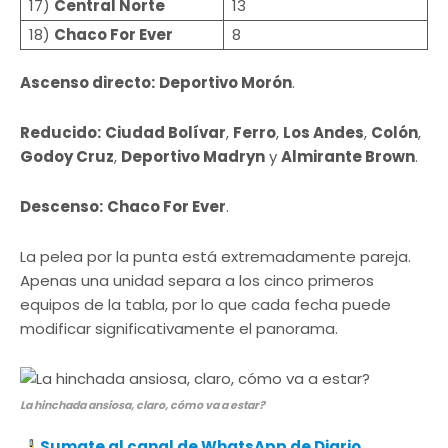
17)
Central Norte
13
18)
Chaco For Ever
8
Ascenso directo:
Deportivo Morón
.
Reducido:
Ciudad Bolívar
,
Ferro
,
Los Andes
,
Colón
,
Godoy Cruz
,
Deportivo Madryn
y
Almirante Brown
.
Descenso:
Chaco For Ever
.
La pelea por la punta está extremadamente pareja.
Apenas una unidad separa a los cinco primeros
equipos de la tabla, por lo que cada fecha puede
modificar significativamente el panorama.
La hinchada ansiosa, claro, cómo va a estar?
​
Sumate al canal de WhatsApp de Diario