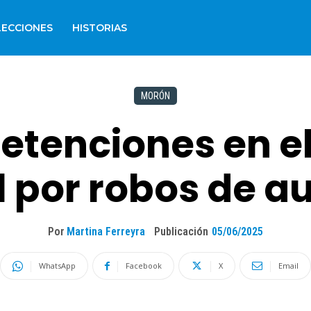
LECCIONES
HISTORIAS
MORÓN
etenciones en el
l por robos de a
Por
Martina Ferreyra
Publicación
05/06/2025
WhatsApp
Facebook
X
Email