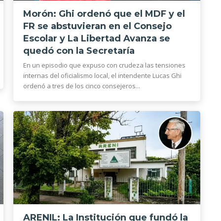
Morón: Ghi ordenó que el MDF y el
FR se abstuvieran en el Consejo
Escolar y La Libertad Avanza se
quedó con la Secretaría
En un episodio que expuso con crudeza las tensiones
internas del oficialismo local, el intendente Lucas Ghi
ordenó a tres de los cinco consejeros...
ARENIL: La Institución que fundó la