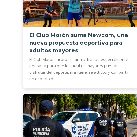
El Club Morón suma Newcom, una
nueva propuesta deportiva para
adultos mayores
El Club Morón incorpora una actividad especialmente
pensada para que los adultos mayores puedan
disfrutar del deporte, mantenerse activos y compartir
un espacio de...