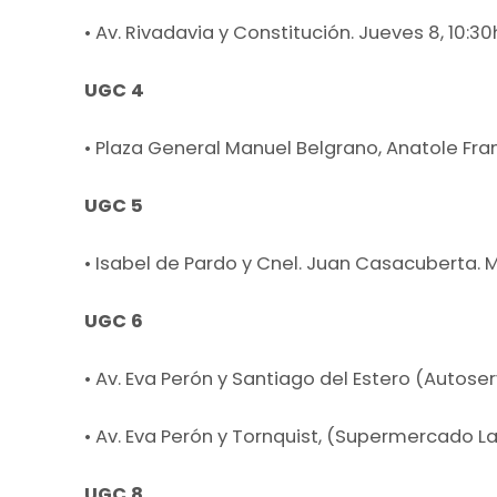
• Av. Rivadavia y Constitución. Jueves 8, 10:30
UGC 4
• Plaza General Manuel Belgrano, Anatole Fran
UGC 5
• Isabel de Pardo y Cnel. Juan Casacuberta. Mi
UGC 6
• Av. Eva Perón y Santiago del Estero (Autoserv
• Av. Eva Perón y Tornquist, (Supermercado Las
UGC 8