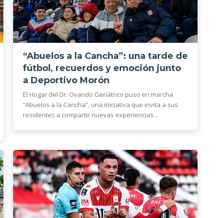
“Abuelos a la Cancha”: una tarde de
fútbol, recuerdos y emoción junto
a Deportivo Morón
El Hogar del Dr. Ovando Geriátrico puso en marcha
“Abuelos a la Cancha”, una iniciativa que invita a sus
residentes a compartir nuevas experiencias...