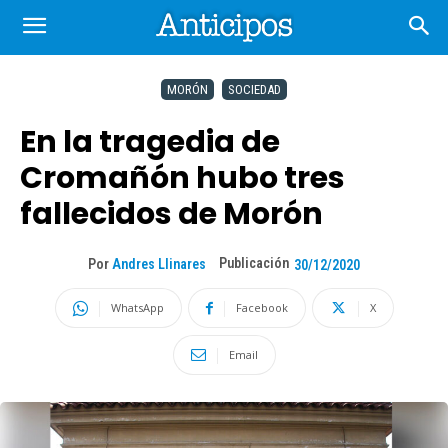
MORÓN
SOCIEDAD
En la tragedia de
Cromañón hubo tres
fallecidos de Morón
Publicación
Por
Andres Llinares
30/12/2020
WhatsApp
Facebook
X
Email