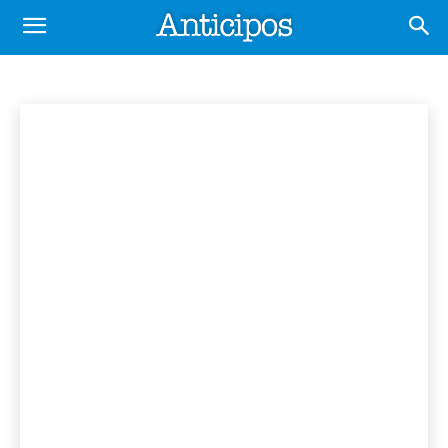
HURLINGHAM
Conurbano
Ituzaingó
Morón
Inicio
Municipios
Hurlingham