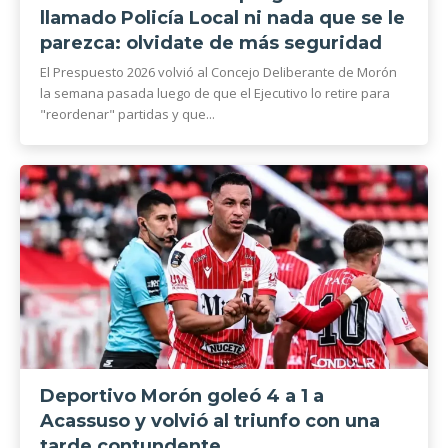
llamado Policía Local ni nada que se le
parezca: olvidate de más seguridad
El Prespuesto 2026 volvió al Concejo Deliberante de Morón
la semana pasada luego de que el Ejecutivo lo retire para
"reordenar" partidas y que...
Deportivo Morón goleó 4 a 1 a
Acassuso y volvió al triunfo con una
tarde contundente