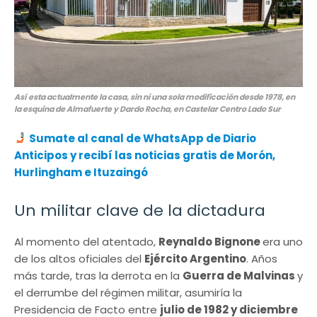
Así esta actualmente la casa, sin ni una sola modificación desde 1978, en
la esquina de Almafuerte y Dardo Rocha, en Castelar Centro Lado Sur
Sumate al canal de WhatsApp de Diario
Anticipos y recibí las noticias gratis de Morón,
Hurlingham e Ituzaingó
Un militar clave de la dictadura
Al momento del atentado,
Reynaldo Bignone
era uno
de los altos oficiales del
Ejército Argentino
. Años
más tarde, tras la derrota en la
Guerra de Malvinas
y
el derrumbe del régimen militar, asumiría la
Presidencia de Facto entre
julio de 1982 y diciembre