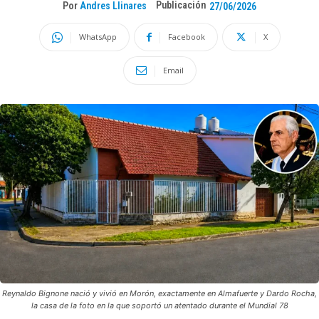
Publicación
Por
Andres Llinares
27/06/2026
WhatsApp
Facebook
X
Email
Reynaldo Bignone nació y vivió en Morón, exactamente en Almafuerte y Dardo Rocha,
la casa de la foto en la que soportó un atentado durante el Mundial 78