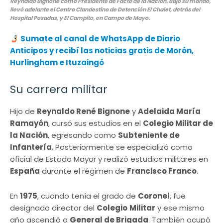
Reynaldo Bignone como Presidente de Facto de la Nación. Bajo su mando,
llevó adelante el Centro Clandestino de Detención El Chalet, detrás del
Hospital Posadas, y El Campito, en Campo de Mayo.
Sumate al canal de WhatsApp de Diario
Anticipos y recibí las noticias gratis de Morón,
Hurlingham e Ituzaingó
Su carrera militar
Hijo de
Reynaldo René Bignone
y
Adelaida María
Ramayón
, cursó sus estudios en el
Colegio Militar de
la Nación
, egresando como
Subteniente de
Infantería
. Posteriormente se especializó como
oficial de Estado Mayor y realizó estudios militares en
España
durante el régimen de
Francisco Franco
.
En
1975
, cuando tenía el grado de
Coronel
, fue
designado director del
Colegio
Militar
y ese mismo
año ascendió a
General de Brigada
. También ocupó