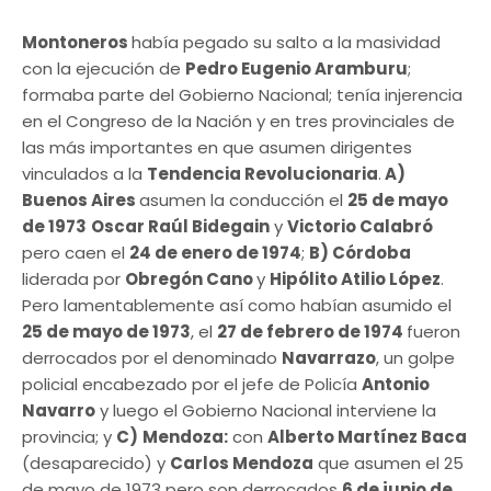
Montoneros
había pegado su salto a la masividad
con la ejecución de
Pedro Eugenio Aramburu
;
formaba parte del Gobierno Nacional; tenía injerencia
en el Congreso de la Nación y en tres provinciales de
las más importantes en que asumen dirigentes
vinculados a la
Tendencia Revolucionaria
.
A)
Buenos Aires
asumen la conducción el
25 de mayo
de 1973
Oscar Raúl Bidegain
y
Victorio Calabró
pero caen el
24 de enero de 1974
;
B) Córdoba
liderada por
Obregón Cano
y
Hipólito Atilio López
.
Pero lamentablemente así como habían asumido el
25 de mayo de 1973
, el
27 de febrero de 1974
fueron
derrocados por el denominado
Navarrazo
, un golpe
policial encabezado por el jefe de Policía
Antonio
Navarro
y luego el Gobierno Nacional interviene la
provincia; y
C)
Mendoza:
con
Alberto Martínez Baca
(desaparecido) y
Carlos Mendoza
que asumen el 25
de mayo de 1973 pero son derrocados
6 de junio de