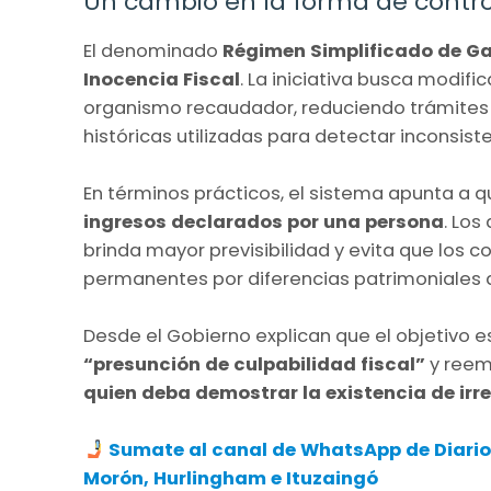
Un cambio en la forma de contro
El denominado
Régimen Simplificado de G
Inocencia Fiscal
. La iniciativa busca modific
organismo recaudador, reduciendo trámites 
históricas utilizadas para detectar inconsiste
En términos prácticos, el sistema apunta a q
ingresos declarados por una persona
. Los
brinda mayor previsibilidad y evita que los 
permanentes por diferencias patrimoniales q
Desde el Gobierno explican que el objetivo 
“presunción de culpabilidad fiscal”
y reem
quien deba demostrar la existencia de irr
Sumate al canal de WhatsApp de Diario A
Morón, Hurlingham e Ituzaingó