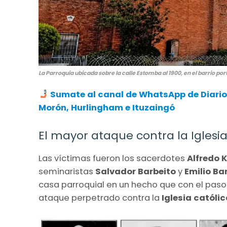
La Parroquia ubicada sobre la calle Estomba al 1900, en el barrio po
Sumate al canal de WhatsApp de Diario A
Morón, Hurlingham e Ituzaingó
El mayor ataque contra la Iglesi
Las víctimas fueron los sacerdotes
Alfredo K
seminaristas
Salvador Barbeito
y
Emilio Bar
casa parroquial en un hecho que con el pas
ataque perpetrado contra la
Iglesia católi