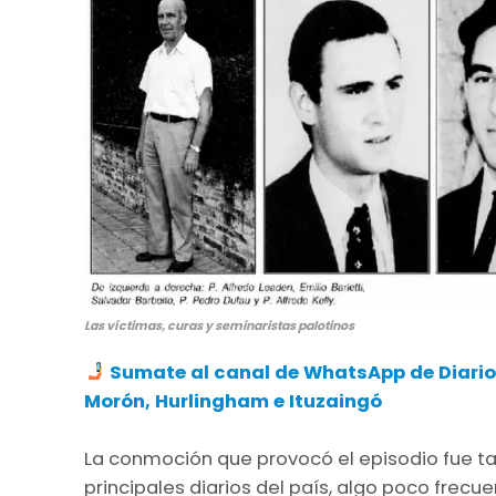
Las víctimas, curas y seminaristas palotinos
Sumate al canal de WhatsApp de Diario A
Morón, Hurlingham e Ituzaingó
La conmoción que provocó el episodio fue tal 
principales diarios del país, algo poco frec