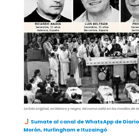
La foto original, en blanco y negro, tal como salió en los medios de l
Sumate al canal de WhatsApp de Diario A
Morón, Hurlingham e Ituzaingó