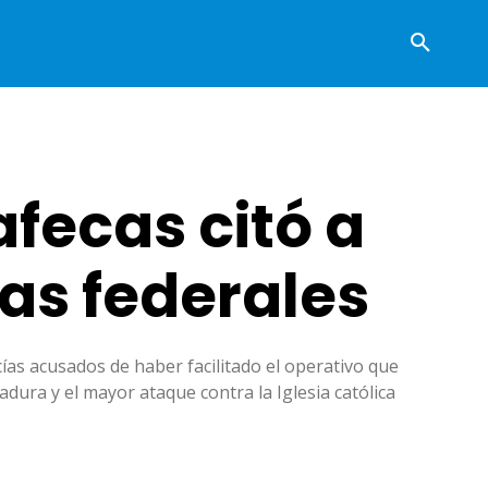
afecas citó a
ías federales
icías acusados de haber facilitado el operativo que
adura y el mayor ataque contra la Iglesia católica