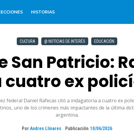
LECCIONES
HISTORIAS
CULTURA
@ NOTICIAS DE INTERÉS
EDUCACIÓN
 San Patricio: R
 cuatro ex polic
uez federal Daniel Rafecas citó a indagatoria a cuatro ex pol
tinos, uno de los crímenes más impactantes de la última dict
argentina.
Por
Andres Llinares
Publicación
10/06/2026