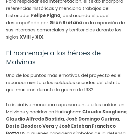
Para respaldar esa interpretación, el texto incorpora
referencias históricas y menciona trabajos del
historiador
Felipe Pigna
, destacando el papel
desempeñado por
Gran Bretaña
en la expansión de
sus intereses comerciales y territoriales durante los
siglos
XVIII
y
XIX
.
El homenaje a los héroes de
Malvinas
Uno de los puntos más emotivos del proyecto es el
reconocimiento a los soldados oriundos del distrito
que murieron durante la guerra de 1982.
La iniciativa menciona expresamente a los caídos en
Malvinas y nacidos en Hurlingham:
Claudio Scaglione
,
Claudio Alfredo Bastida
,
José Domingo Curima
,
Darío Eleodoro Vera
y
José Esteban Francisco
Bottaro
, a quienes considera símbolos de la defensa