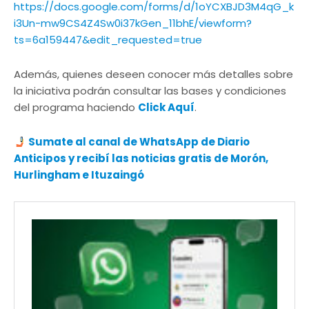
https://docs.google.com/forms/d/1oYCXBJD3M4qG_k
i3Un-mw9CS4Z4Sw0i37kGen_11bhE/viewform?
ts=6a159447&edit_requested=true
Además, quienes deseen conocer más detalles sobre
la iniciativa podrán consultar las bases y condiciones
del programa haciendo
Click Aquí
.
Sumate al canal de WhatsApp de Diario
Anticipos y recibí las noticias gratis de Morón,
Hurlingham e Ituzaingó