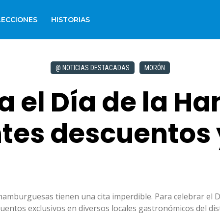
LECCIONES
HISTORIAS
@ NOTICIAS DESTACADAS
MORÓN
a el Día de la 
tes descuentos 
 hamburguesas tienen una cita imperdible. Para celebrar e
uentos exclusivos en diversos locales gastronómicos del dist