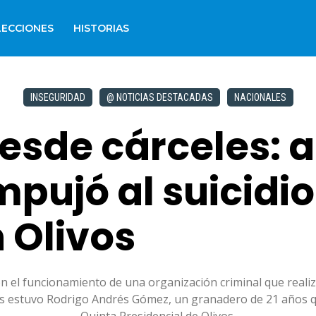
LECCIONES
HISTORIAS
INSEGURIDAD
@ NOTICIAS DESTACADAS
NACIONALES
esde cárceles: a
pujó al suicidio
 Olivos
ron el funcionamiento de una organización criminal que realiz
mas estuvo Rodrigo Andrés Gómez, un granadero de 21 años qu