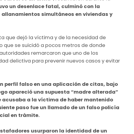
uvo un desenlace fatal, culminó con la
s allanamientos simultáneos en viviendas y
rta que dejó la víctima y de la necesidad de
do que se suicidó a pocos metros de donde
 autoridades remarcaron que uno de los
ad delictiva para prevenir nuevos casos y evitar
 perfil falso en una aplicación de citas, bajo
uego apareció una supuesta “madre alterada”
 se acusaba a la víctima de haber mantenido
uiente paso fue un llamado de un falso policía
ial en trámite.
 estafadores usurparon la identidad de un