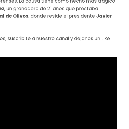
erenses. La causa tiene como hecho más trágico
ez
, un granadero de 21 años que prestaba
al de Olivos
, donde reside el presidente
Javier
s, suscribite a nuestro canal y dejanos un Like