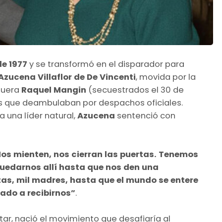
de 1977
y se transformó en el disparador para
Azucena Villaflor de De Vincenti
, movida por la
nuera
Raquel Mangin
(secuestrados el 30 de
s que deambulaban por despachos oficiales.
una líder natural,
Azucena
sentenció con
os mienten, nos cierran las puertas. Tenemos
quedarnos allí hasta que nos den una
tas, mil madres, hasta que el mundo se entere
gado a recibirnos”
.
tar, nació el movimiento que desafiaría al