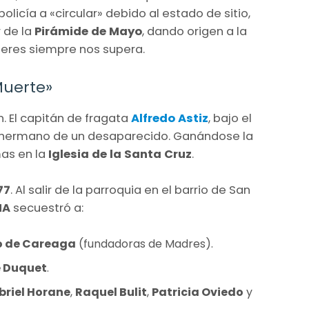
olicía a «circular» debido al estado de sitio,
 de la
Pirámide de Mayo
, dando origen a la
ujeres siempre nos supera.
Muerte»
ón. El capitán de fragata
Alfredo Astiz
, bajo el
 hermano de un desaparecido. Ganándose la
mas en la
Iglesia de la Santa Cruz
.
77
. Al salir de la parroquia en el barrio de San
MA
secuestró a:
no de Careaga
(fundadoras de Madres).
e Duquet
.
briel Horane
,
Raquel Bulit
,
Patricia Oviedo
y