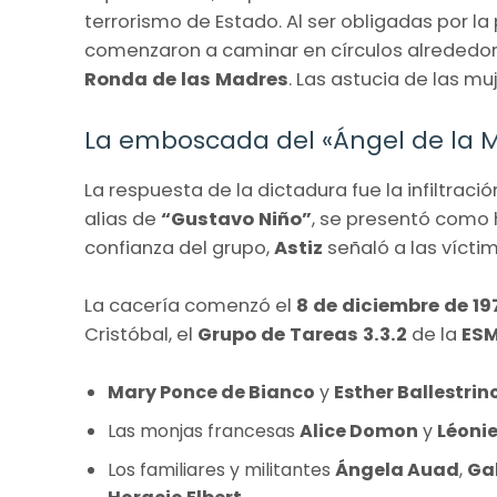
terrorismo de Estado. Al ser obligadas por la p
comenzaron a caminar en círculos alrededor
Ronda de las Madres
. Las astucia de las m
La emboscada del «Ángel de la 
La respuesta de la dictadura fue la infiltraci
alias de
“Gustavo Niño”
, se presentó como
confianza del grupo,
Astiz
señaló a las vícti
La cacería comenzó el
8 de diciembre de 19
Cristóbal, el
Grupo de Tareas 3.3.2
de la
ES
Mary Ponce de Bianco
y
Esther Ballestri
Las monjas francesas
Alice Domon
y
Léoni
Los familiares y militantes
Ángela Auad
,
Ga