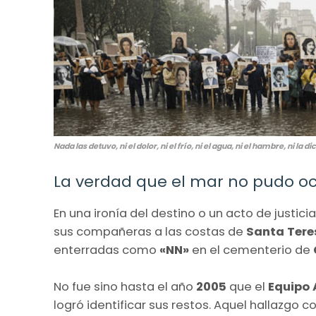
Nada las detuvo, ni el dolor, ni el frío, ni el agua, ni el hambre, ni la
La verdad que el mar no pudo oc
En una ironía del destino o un acto de justici
sus compañeras a las costas de
Santa Tere
enterradas como
«NN»
en el cementerio de
No fue sino hasta el año
2005
que el
Equipo 
logró identificar sus restos.
Aquel hallazgo co