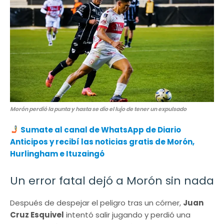
Morón perdió la punta y hasta se dio el lujo de tener un expulsado
Sumate al canal de WhatsApp de Diario
Anticipos
y recibí las noticias gratis de Morón,
Hurlingham e Ituzaingó
Un error fatal dejó a Morón sin nada
Después de despejar el peligro tras un córner,
Juan
Cruz Esquivel
intentó salir jugando y perdió una