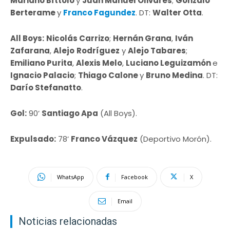
Mariano Bíttolo
y
Juan Manuel Olivares
;
Gonzalo
Berterame
y
Franco Fagundez
. DT:
Walter Otta
.
All Boys:
Nicolás Carrizo
;
Hernán Grana
,
Iván
Zafarana
,
Alejo
Rodríguez
y
Alejo Tabares
;
Emiliano Purita
,
Alexis Melo
,
Luciano Leguizamón
e
Ignacio Palacio
;
Thiago Calone
y
Bruno Medina
. DT:
Darío Stefanatto
.
Gol:
90’
Santiago Apa
(All Boys).
Expulsado:
78’
Franco Vázquez
(Deportivo Morón).
WhatsApp
Facebook
X
Email
Noticias relacionadas