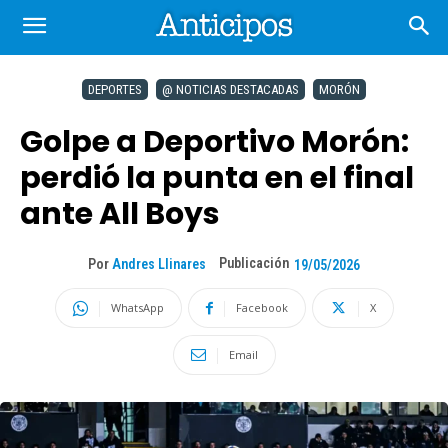
DEPORTES
@ NOTICIAS DESTACADAS
MORÓN
Golpe a Deportivo Morón:
perdió la punta en el final
ante All Boys
Publicación
Por
Andres Llinares
19/05/2026
WhatsApp
Facebook
X
Email