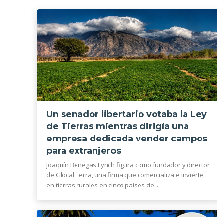
Un senador libertario votaba la Ley
de Tierras mientras dirigía una
empresa dedicada vender campos
para extranjeros
Joaquín Benegas Lynch figura como fundador y director
de Glocal Terra, una firma que comercializa e invierte
en tierras rurales en cinco países de...