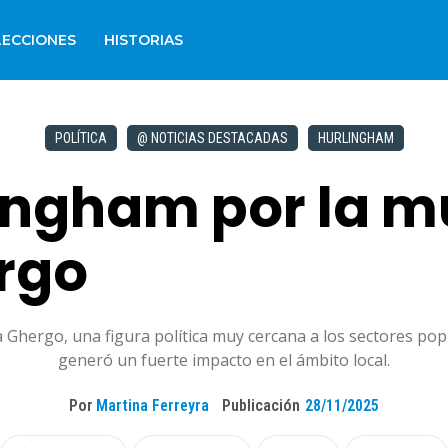
LECCIONES
HISTORIAS
POLÍTICA
@ NOTICIAS DESTACADAS
HURLINGHAM
lingham por la m
rgo
ergo, una figura política muy cercana a los sectores popula
generó un fuerte impacto en el ámbito local.
Por
Martina Ferreyra
Publicación
28/11/2025