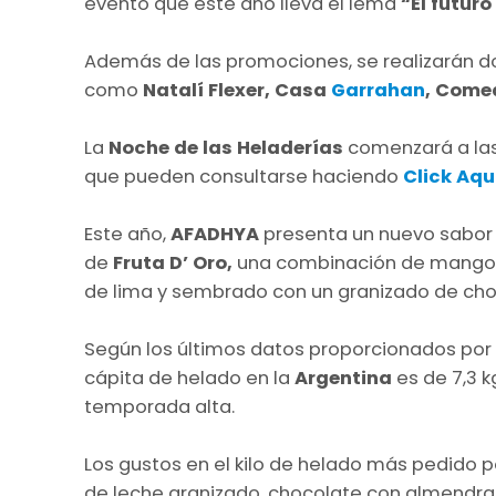
evento que este año lleva el lema
“El futuro
Además de las promociones, se realizarán d
como
Natalí Flexer, Casa
Garrahan
, Comed
La
Noche de las Heladerías
comenzará a las
que pueden consultarse haciendo
Click Aqu
Este año,
AFADHYA
presenta un nuevo sabor 
de
Fruta D’ Oro,
una combinación de mango y
de lima y sembrado con un granizado de cho
Según los últimos datos proporcionados por
cápita de helado en la
Argentina
es de 7,3 k
temporada alta.
Los gustos en el kilo de helado más pedido p
de leche granizado, chocolate con almendras, 