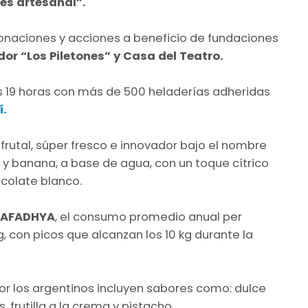
 es artesanal”.
onaciones y acciones a beneficio de fundaciones
or “Los Piletones” y Casa del Teatro.
 19 horas con más de 500 heladerías adheridas
í.
frutal, súper fresco e innovador bajo el nombre
 banana, a base de agua, con un toque cítrico
colate blanco.
AFADHYA
, el consumo promedio anual per
g, con picos que alcanzan los 10 kg durante la
or los argentinos incluyen sabores como: dulce
frutilla a la crema y pistacho.