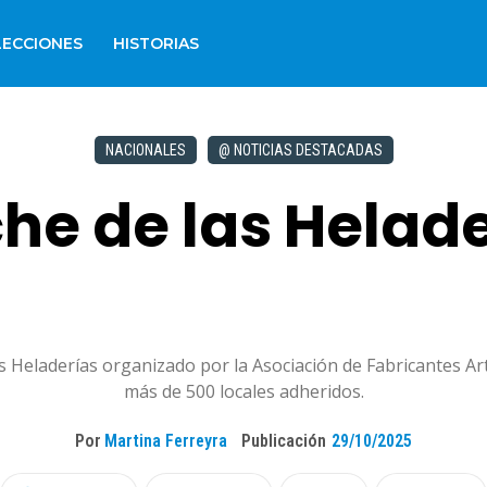
LECCIONES
HISTORIAS
NACIONALES
@ NOTICIAS DESTACADAS
he de las Helad
as Heladerías organizado por la Asociación de Fabricantes A
más de 500 locales adheridos.
Por
Martina Ferreyra
Publicación
29/10/2025