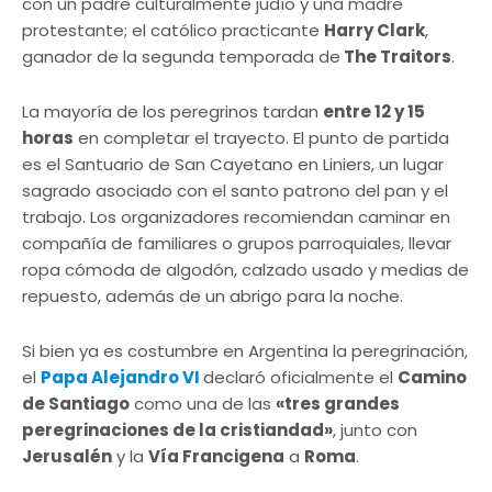
con un padre culturalmente judío y una madre
protestante; el católico practicante
Harry Clark
,
ganador de la segunda temporada de
The Traitors
.
La mayoría de los peregrinos tardan
entre 12 y 15
horas
en completar el trayecto. El punto de partida
es el Santuario de San Cayetano en Liniers, un lugar
sagrado asociado con el santo patrono del pan y el
trabajo. Los organizadores recomiendan caminar en
compañía de familiares o grupos parroquiales, llevar
ropa cómoda de algodón, calzado usado y medias de
repuesto, además de un abrigo para la noche.
Si bien ya es costumbre en Argentina la peregrinación,
el
Papa Alejandro VI
declaró oficialmente el
Camino
de Santiago
como una de las
«tres grandes
peregrinaciones de la cristiandad»
, junto con
Jerusalén
y la
Vía Francigena
a
Roma
.