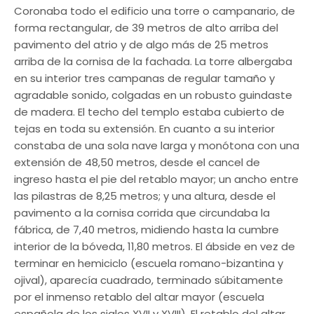
Coronaba todo el edificio una torre o campanario, de
forma rectangular, de 39 metros de alto arriba del
pavimento del atrio y de algo más de 25 metros
arriba de la cornisa de la fachada. La torre albergaba
en su interior tres campanas de regular tamaño y
agradable sonido, colgadas en un robusto guindaste
de madera. El techo del templo estaba cubierto de
tejas en toda su extensión. En cuanto a su interior
constaba de una sola nave larga y monótona con una
extensión de 48,50 metros, desde el cancel de
ingreso hasta el pie del retablo mayor; un ancho entre
las pilastras de 8,25 metros; y una altura, desde el
pavimento a la cornisa corrida que circundaba la
fábrica, de 7,40 metros, midiendo hasta la cumbre
interior de la bóveda, 11,80 metros. El ábside en vez de
terminar en hemiciclo (escuela romano−bizantina y
ojival), aparecía cuadrado, terminado súbitamente
por el inmenso retablo del altar mayor (escuela
española de los siglos XVII y XVIII). El retablo del altar