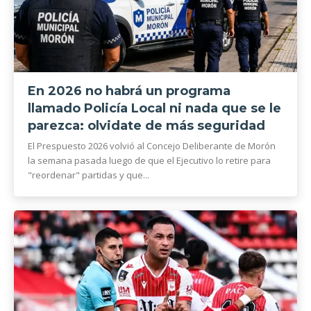
En 2026 no habrá un programa
llamado Policía Local ni nada que se le
parezca: olvidate de más seguridad
El Prespuesto 2026 volvió al Concejo Deliberante de Morón
la semana pasada luego de que el Ejecutivo lo retire para
"reordenar" partidas y que...