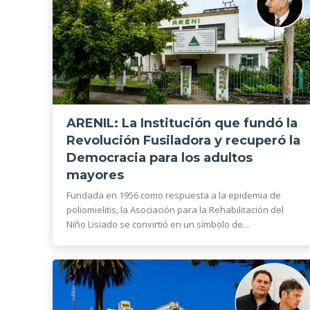
ARENIL: La Institución que fundó la
Revolución Fusiladora y recuperó la
Democracia para los adultos
mayores
Fundada en 1956 como respuesta a la epidemia de
poliomielitis, la Asociación para la Rehabilitación del
Niño Lisiado se convirtió en un símbolo de...