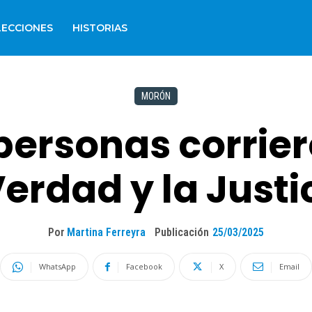
LECCIONES
HISTORIAS
MORÓN
personas corrier
erdad y la Justi
Por
Martina Ferreyra
Publicación
25/03/2025
WhatsApp
Facebook
X
Email