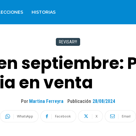
LECCIONES
HISTORIAS
REVISAR!!!
 en septiembre: 
ia en venta
Por
Martina Ferreyra
Publicación
28/08/2024
WhatsApp
Facebook
X
Email