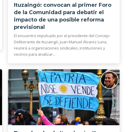
Ituzaingó: convocan al primer Foro
de la Comunidad para debatir el
impacto de una posible reforma
previsional
El encuentro impulsado por el presidente del Concejo
Deliberante de Ituzaingó, Juan Manuel Álvarez Luna,
reunirá a organizaciones sindicales, instituciones y
vecinos para analizar...