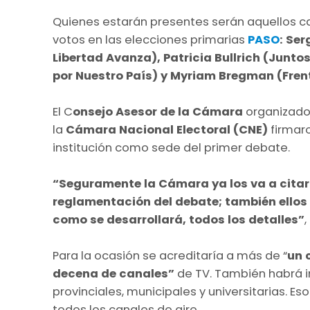
Quienes estarán presentes serán aquellos c
votos en las elecciones primarias
PASO
: Ser
Libertad Avanza), Patricia Bullrich (Junt
por Nuestro País) y Myriam Bregman (Frent
El C
onsejo Asesor de la Cámara
organizador
la
Cámara Nacional Electoral (CNE)
firmaro
institución como sede del primer debate.
“Seguramente la Cámara ya los va a citar
reglamentación del debate; también ellos 
como se desarrollará, todos los detalles”
Para la ocasión se acreditaría a más de “
un 
decena de canales”
de TV. También habrá i
provinciales, municipales y universitarias. Es
todos los canales de aire.