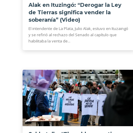
Alak en Ituzingó: “Derogar la Ley
de Tierras significa vender la
soberanía” (Video)
El intendente de La Plata, Julio Alak, estuvo en Ituzaingó
y se refirió al rechazo del Senado al capítulo que
habilitaba la venta de...