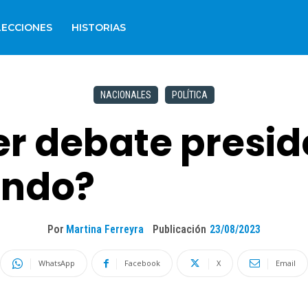
LECCIONES
HISTORIAS
NACIONALES
POLÍTICA
er debate presid
ándo?
Por
Martina Ferreyra
Publicación
23/08/2023
WhatsApp
Facebook
X
Email