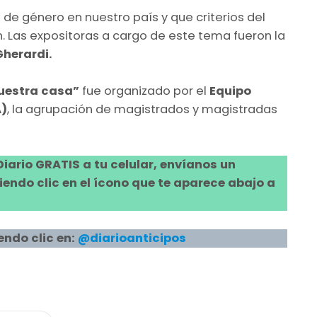
 de género en nuestro país y que criterios del
n. Las expositoras a cargo de este tema fueron la
Gherardi.
uestra casa”
fue organizado por el
Equipo
A)
, la agrupación de magistrados y magistradas
 Diario GRATIS a tu celular, envíanos un
ndo clic en el ícono que te aparece abajo a
endo clic en:
@diarioanticipos