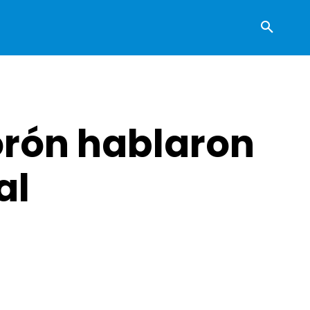
orón hablaron
al