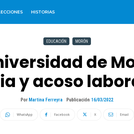
LECCIONES
HISTORIAS
EDUCACIÓN
MORÓN
niversidad de M
ia y acoso labor
Por
Martina Ferreyra
Publicación
16/03/2022
WhatsApp
Facebook
X
Email