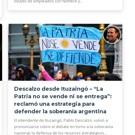
listado de empleados con Nombre y...
Descalzo desde Ituzaingó – “La
Patria no se vende ni se entrega”:
reclamó una estrategia para
defender la soberanía argentina
El intendente de Ituzaingó, Pablo Descalzo, volvió a
pronunciarse sobre el debate en torno a la soberanía
nacional, la defensa de los recursos estratégicos...