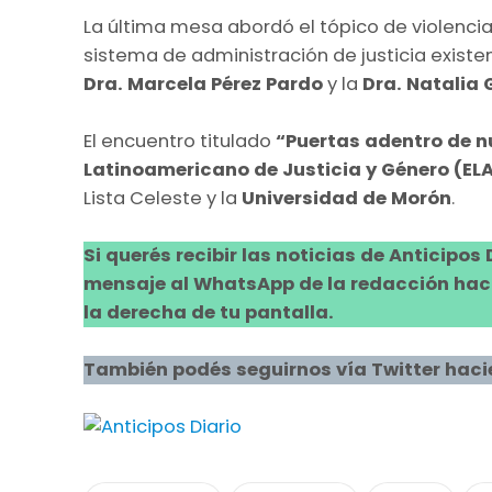
La última mesa abordó el tópico de violencia
sistema de administración de justicia existe
Dra. Marcela Pérez Pardo
y la
Dra. Natalia 
El encuentro titulado
“Puertas adentro de n
Latinoamericano de Justicia y Género (EL
Lista Celeste y la
Universidad de Morón
.
Si querés recibir las noticias de Anticipos
mensaje al WhatsApp de la redacción hacie
la derecha de tu pantalla.
También podés seguirnos vía Twitter haci