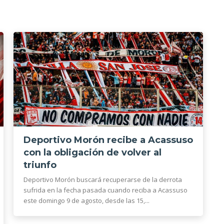
Deportivo Morón recibe a Acassuso
con la obligación de volver al
triunfo
Deportivo Morón buscará recuperarse de la derrota
sufrida en la fecha pasada cuando reciba a Acassuso
este domingo 9 de agosto, desde las 15,...