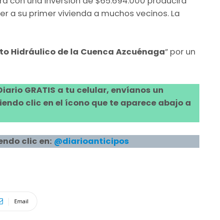
rá con una inversión de $65.694.000 producirá
eder a su primer vivienda a muchos vecinos. La
o Hidráulico de la Cuenca Azcuénaga
” por un
 Diario GRATIS a tu celular, envíanos un
ndo clic en el ícono que te aparece abajo a
endo clic en:
@diarioanticipos
Email