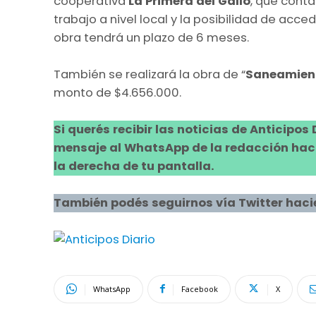
cooperativa
La Primera del Gallo
, que conta
trabajo a nivel local y la posibilidad de acc
obra tendrá un plazo de 6 meses.
También se realizará la obra de “
Saneamient
monto de $4.656.000.
Si querés recibir las noticias de Anticipos
mensaje al WhatsApp de la redacción hacie
la derecha de tu pantalla.
También podés seguirnos vía Twitter haci
WhatsApp
Facebook
X