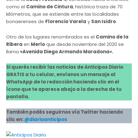
como el
Camino de Cintura
, histórica traza de 70
kilómetros, que se extiende entre las localidades
bonaerenses de
Florencio Varela
y
San Isidro
.
Otro de los lugares renombrados es el
Camino de la
Ribera
en
Merlo
que desde noviembre del 2020 se
llama
«Avenida Diego Armando Maradona».
Si querés recibir las noticias de Anticipos Diario
GRATIS a tu celular, envíanos un mensaje al
WhatsApp de la redacción haciendo clic en el
ícono que te aparece abajo a la derecha de tu
pantalla.
También podés seguirnos vía Twitter haciendo
clic en:
@diarioanticipos