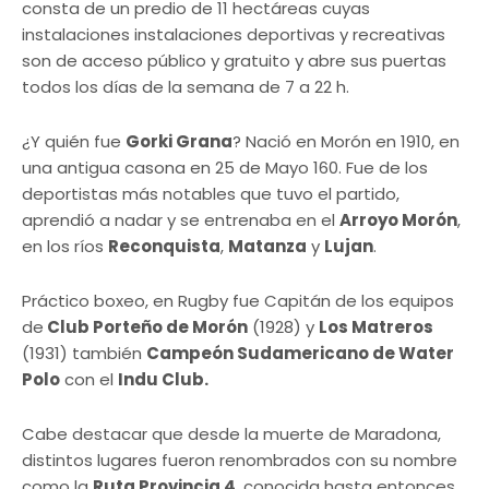
consta de un predio de 11 hectáreas cuyas
instalaciones instalaciones deportivas y recreativas
son de acceso público y gratuito y abre sus puertas
todos los días de la semana de 7 a 22 h.
¿Y quién fue
Gorki Grana
? Nació en Morón en 1910, en
una antigua casona en 25 de Mayo 160. Fue de los
deportistas más notables que tuvo el partido,
aprendió a nadar y se entrenaba en el
Arroyo Morón
,
en los ríos
Reconquista
,
Matanza
y
Lujan
.
Práctico boxeo, en Rugby fue Capitán de los equipos
de
Club Porteño de Morón
(1928) y
Los Matreros
(1931) también
Campeón Sudamericano de Water
Polo
con el
Indu Club.
Cabe destacar que desde la muerte de Maradona,
distintos lugares fueron renombrados con su nombre
como la
Ruta Provincia 4
, conocida hasta entonces