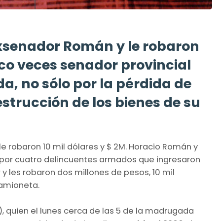
exsenador Román y le robaron
inco veces senador provincial
ida, no sólo por la pérdida de
estrucción de los bienes de su
e robaron 10 mil dólares y $ 2M. Horacio Román y
s por cuatro delincuentes armados que ingresaron
y les robaron dos millones de pesos, 10 mil
camioneta.
, quien el lunes cerca de las 5 de la madrugada