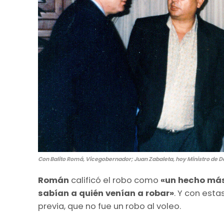
Con Balito Romá, Vicegobernador; Juan Zabaleta, hoy Ministro de Des
Román
calificó el robo como
«un hecho más
sabían a quién venían a robar»
. Y con esta
previa, que no fue un robo al voleo.