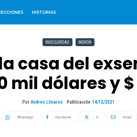
LECCIONES
HISTORIAS
INSEGURIDAD
MORÓN
 la casa del ex
0 mil dólares y 
Por
Andres Llinares
Publicación
14/12/2021
WhatsApp
Facebook
X
Email