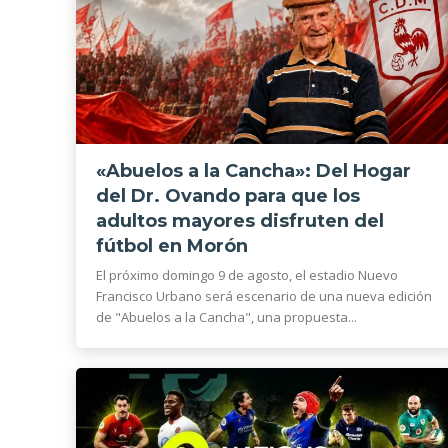
«Abuelos a la Cancha»: Del Hogar
del Dr. Ovando para que los
adultos mayores disfruten del
fútbol en Morón
El próximo domingo 9 de agosto, el estadio Nuevo
Francisco Urbano será escenario de una nueva edición
de "Abuelos a la Cancha", una propuesta...