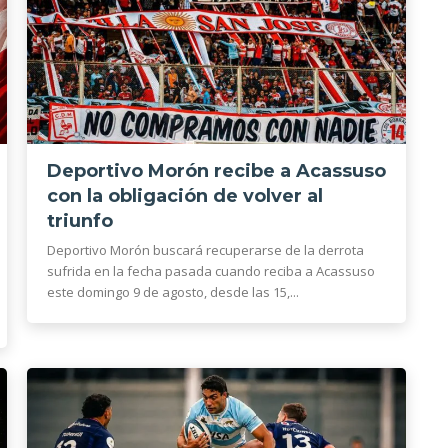
Deportivo Morón recibe a Acassuso
con la obligación de volver al
triunfo
Deportivo Morón buscará recuperarse de la derrota
sufrida en la fecha pasada cuando reciba a Acassuso
este domingo 9 de agosto, desde las 15,...