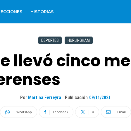
LECCIONES
HISTORIAS
DEPORTES
HURLINGHAM
 llevó cinco me
erenses
Por
Martina Ferreyra
Publicación
09/11/2021
WhatsApp
Facebook
X
Email