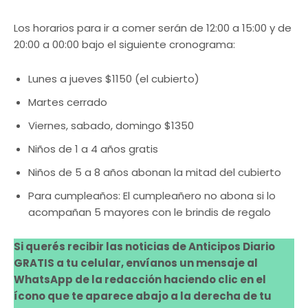
Los horarios para ir a comer serán de 12:00 a 15:00 y de
20:00 a 00:00 bajo el siguiente cronograma:
Lunes a jueves $1150 (el cubierto)
Martes cerrado
Viernes, sabado, domingo $1350
Niños de 1 a 4 años gratis
Niños de 5 a 8 años abonan la mitad del cubierto
Para cumpleaños: El cumpleañero no abona si lo
acompañan 5 mayores con le brindis de regalo
Si querés recibir las noticias de Anticipos Diario
GRATIS a tu celular, envíanos un mensaje al
WhatsApp de la redacción haciendo clic en el
ícono que te aparece abajo a la derecha de tu