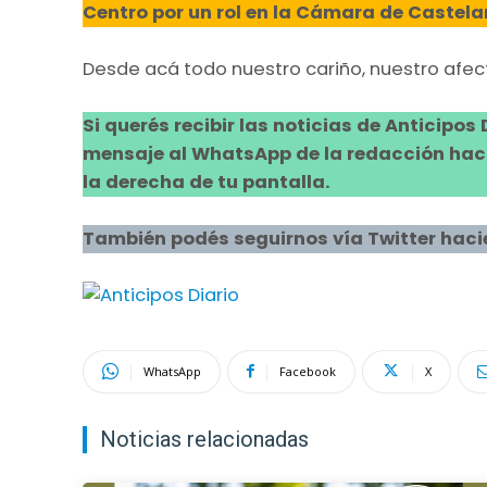
Centro por un rol en la Cámara de Castela
Desde acá todo nuestro cariño, nuestro af
Si querés recibir las noticias de Anticipos
mensaje al WhatsApp de la redacción hacie
la derecha de tu pantalla.
También podés seguirnos vía Twitter haci
WhatsApp
Facebook
X
Noticias relacionadas