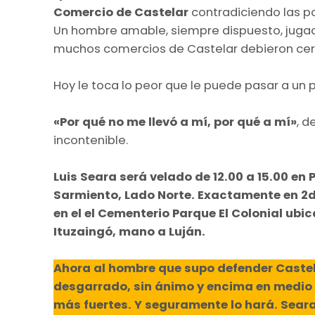
Comercio de Castelar
contradiciendo las pol
Un hombre amable, siempre dispuesto, juga
muchos comercios de Castelar debieron cerr
Hoy le toca lo peor que le puede pasar a un p
«Por qué no me llevó a mí, por qué a mí»
, d
incontenible.
Luis Seara será velado de 12.00 a 15.00 en P
Sarmiento, Lado Norte. Exactamente en 2da
en el el Cementerio Parque El Colonial ubi
Ituzaingó, mano a Luján.
Ahora al hombre que supo defender Castel
desgarrado, sin ánimo y encima en medio
más fuertes. Y seguramente lo hará. Sear