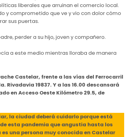
íticas liberales que arruinan el comercio local.
do y comprometido que ve y vio con dolor cómo
ar sus puertas.
adre, perder a su hijo, joven y compañero.
ecía a este medio mientras lloraba de manera
ache Castelar, frente a las vías del Ferrocarril
. Rivadavia 19837. Y a las 16.00 descansará
cado en Acceso Oeste Kilómetro 29.5, de
ar, la ciudad deberá cuidarlo porque está
 de esta pandemia que angustia hasta los
a es una persona muy conocida en Castelar