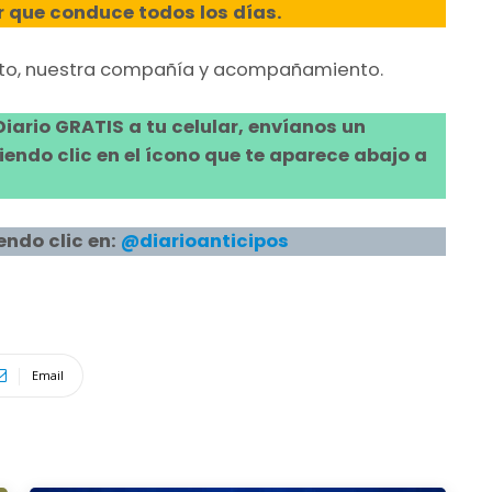
r que conduce todos los días.
ecto, nuestra compañía y acompañamiento.
 Diario GRATIS a tu celular, envíanos un
ndo clic en el ícono que te aparece abajo a
endo clic en:
@diarioanticipos
Email