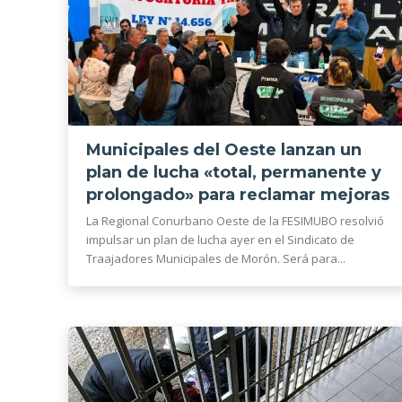
Municipales del Oeste lanzan un
plan de lucha «total, permanente y
prolongado» para reclamar mejoras
La Regional Conurbano Oeste de la FESIMUBO resolvió
impulsar un plan de lucha ayer en el Sindicato de
Traajadores Municipales de Morón. Será para...