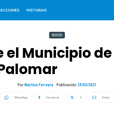
LECCIONES
HISTORIAS
MORÓN
 el Municipio de
 Palomar
Por
Martina Ferreyra
Publicación
29/03/2021
WhatsApp
Facebook
X
Email