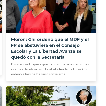
Morón: Ghi ordenó que el MDF y el
FR se abstuviera en el Consejo
Escolar y La Libertad Avanza se
quedó con la Secretaría
En un episodio que expuso con crudeza las tensiones
internas del oficialismo local, el intendente Lucas Ghi
ordenó a tres de los cinco consejeros...