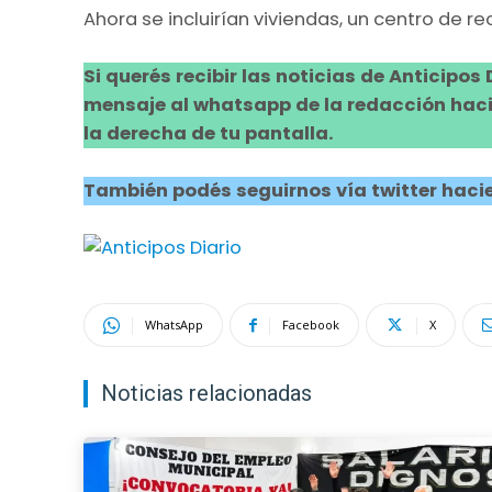
Ahora se incluirían viviendas, un centro de r
Si querés recibir las noticias de Anticipos
mensaje al whatsapp de la redacción hacie
la derecha de tu pantalla.
También podés seguirnos vía twitter hacie
WhatsApp
Facebook
X
Noticias relacionadas