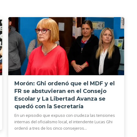
Morón: Ghi ordenó que el MDF y el
FR se abstuvieran en el Consejo
Escolar y La Libertad Avanza se
quedó con la Secretaría
En un episodio que expuso con crudeza las tensiones
internas del oficialismo local, el intendente Lucas Ghi
ordenó a tres de los cinco consejeros...