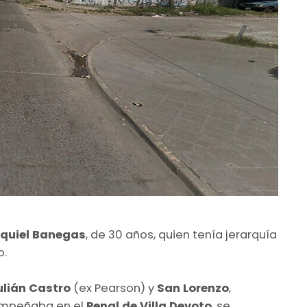
equiel Banegas
, de 30 años, quien tenía jerarquía
o.
ulián Castro
(ex Pearson) y
San Lorenzo
,
sempeñaba en el
Penal de Villa Devoto
, se