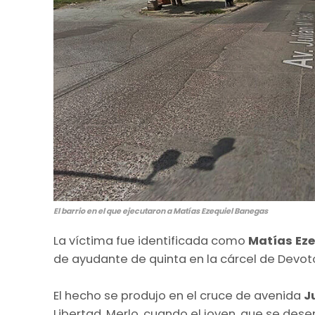
El barrio en el que ejecutaron a Matías Ezequiel Banegas
La víctima fue identificada como
Matías Ez
de ayudante de quinta en la cárcel de Devot
El hecho se produjo en el cruce de avenida
J
Libertad, Merlo, cuando el joven, que se de