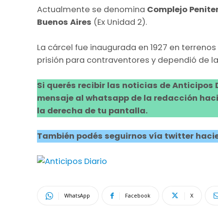
Actualmente se denomina
Complejo Penite
Buenos Aires
(Ex Unidad 2).
La cárcel fue inaugurada en 1927 en terreno
prisión para contraventores y dependió de la 
Si querés recibir las noticias de Anticipos
mensaje al whatsapp de la redacción hacie
la derecha de tu pantalla.
También podés seguirnos vía twitter hacie
WhatsApp
Facebook
X