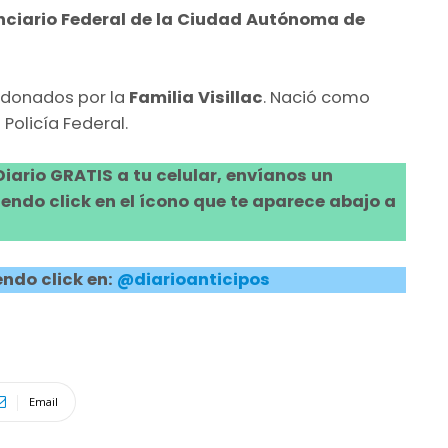
nciario Federal de la Ciudad Autónoma de
s donados por la
Familia Visillac
. Nació como
Policía Federal.
 Diario GRATIS a tu celular, envíanos un
ndo click en el ícono que te aparece abajo a
ndo click en:
@diarioanticipos
Email