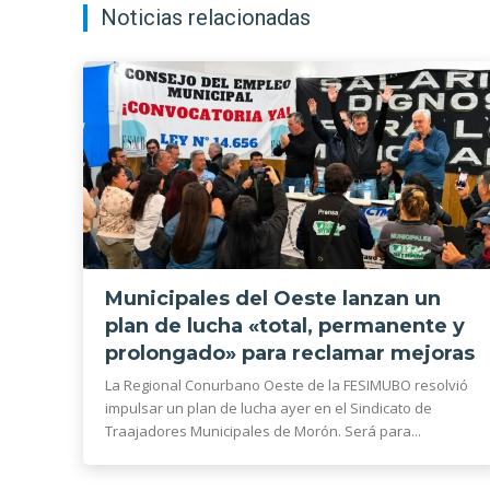
Noticias relacionadas
Municipales del Oeste lanzan un
plan de lucha «total, permanente y
prolongado» para reclamar mejoras
La Regional Conurbano Oeste de la FESIMUBO resolvió
impulsar un plan de lucha ayer en el Sindicato de
Traajadores Municipales de Morón. Será para...