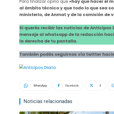
Para finalizar opinó que
«hay que hacer el m
al ámbito técnico y que todo lo que sea so
ministerio, de Anmat y de la comisión de 
Si querés recibir las noticias de Anticipos
mensaje al whatsapp de la redacción hacie
la derecha de tu pantalla.
También podés seguirnos vía twitter hacie
WhatsApp
Facebook
X
Noticias relacionadas