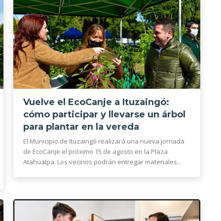
Vuelve el EcoCanje a Ituzaingó:
cómo participar y llevarse un árbol
para plantar en la vereda
El Municipio de Ituzaingó realizará una nueva jornada
de EcoCanje el próximo 15 de agosto en la Plaza
Atahualpa. Los vecinos podrán entregar materiales...