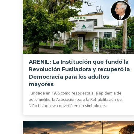
ARENIL: La Institución que fundó la
Revolución Fusiladora y recuperó la
Democracia para los adultos
mayores
Fundada en 1956 como respuesta a la epidemia de
poliomielitis, la Asociación para la Rehabilitación del
Niño Lisiado se convirtió en un símbolo de...