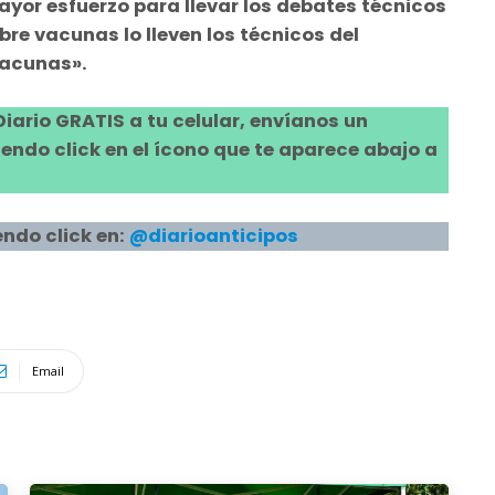
ayor esfuerzo para llevar los debates técnicos
bre vacunas lo lleven los técnicos del
vacunas».
 Diario GRATIS a tu celular, envíanos un
ndo click en el ícono que te aparece abajo a
ndo click en:
@diarioanticipos
Email