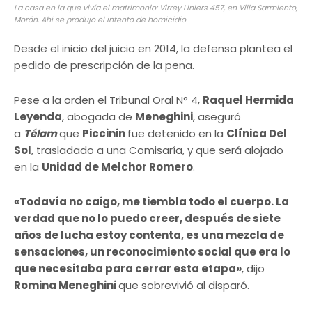
La casa en la que vivía el matrimonio: Virrey Liniers 457, en Villa Sarmiento,
Morón. Ahí se produjo el intento de homicidio.
Desde el inicio del juicio en 2014, la defensa plantea el
pedido de prescripción de la pena.
Pese a la orden el Tribunal Oral N° 4,
Raquel Hermida
Leyenda
, abogada de
Meneghini
, aseguró
a
Télam
que
Piccinin
fue detenido en la
Clínica Del
Sol
, trasladado a una Comisaría, y que será alojado
en la
Unidad de Melchor Romero
.
«Todavía no caigo, me tiembla todo el cuerpo. La
verdad que no lo puedo creer, después de siete
años de lucha estoy contenta, es una mezcla de
sensaciones, un reconocimiento social que era lo
que necesitaba para cerrar esta etapa»
, dijo
Romina Meneghini
que sobrevivió al disparó.