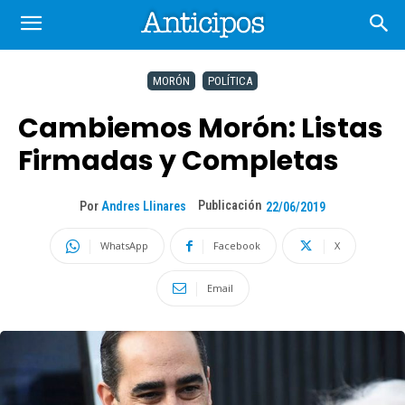
MORÓN
POLÍTICA
Cambiemos Morón: Listas
Firmadas y Completas
Publicación
Por
Andres Llinares
22/06/2019
WhatsApp
Facebook
X
Email