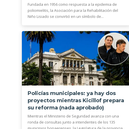
Fundada en 1956 como respuesta a la epidemia de
poliomielitis, la Asociación para la Rehabilitación del
Niño Lisiado se convirtió en un símbolo de...
Policías municipales: ya hay dos
proyectos mientras Kicillof prepara
su reforma (nada aprobado)
Mientras el Ministerio de Seguridad avanza con una
ronda de consultas junto a intendentes de los 135
municipios bonaerenses, la Legislatura de la provincia...