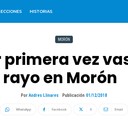
LECCIONES
HISTORIAS
MORÓN
r primera vez vas
n rayo en Morón
Por
Andres Llinares
Publicación
01/12/2018
WhatsApp
Facebook
X
Email