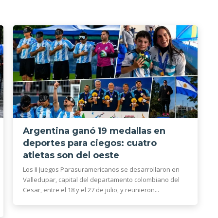
Argentina ganó 19 medallas en
deportes para ciegos: cuatro
atletas son del oeste
Los II Juegos Parasuramericanos se desarrollaron en
Valledupar, capital del departamento colombiano del
Cesar, entre el 18 y el 27 de julio, y reunieron...