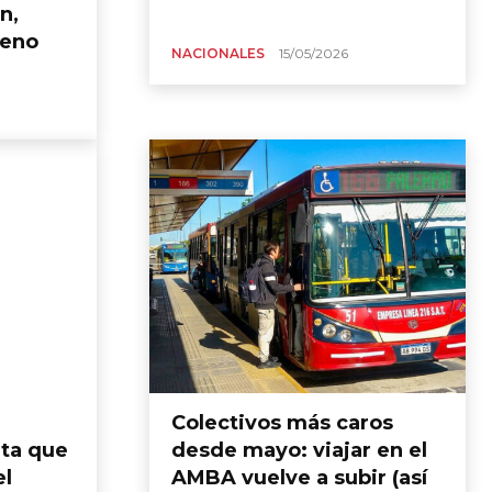
n,
reno
NACIONALES
15/05/2026
Colectivos más caros
rta que
desde mayo: viajar en el
el
AMBA vuelve a subir (así