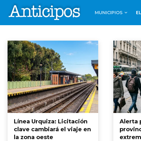
MUNICIPIOS
E
CONURBANO
Hurlingham
Ituzaingó
Morón
Inicio
Municipios
Conurbano
Línea Urquiza: Licitación
Alerta 
clave cambiará el viaje en
provinc
la zona oeste
extrem