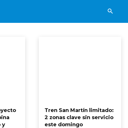
royecto
Tren San Martín limitado:
bina
2 zonas clave sin servicio
 y
este domingo