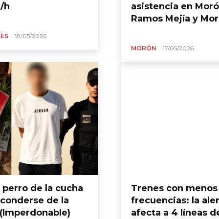
/h
asistencia en Moró
Ramos Mejía y Mo
ES
18/05/2026
MORÓN
17/05/2026
 perro de la cucha
Trenes con menos
sconderse de la
frecuencias: la ale
 (Imperdonable)
afecta a 4 líneas d