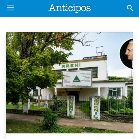
@ AHORA EN TENDENCIA
@ Noticias de interés
@ Noticias destacadas
Inicio
@ Ahora en tendencia