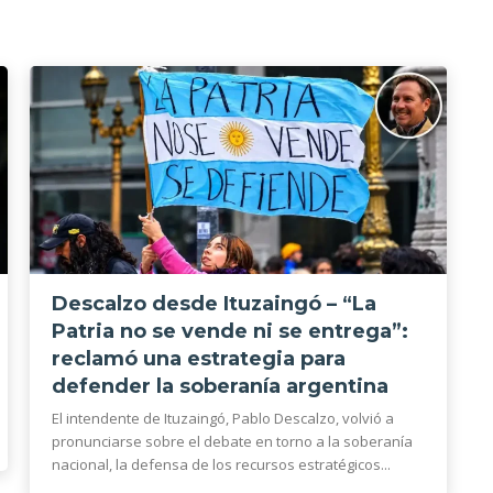
Descalzo desde Ituzaingó – “La
Patria no se vende ni se entrega”:
reclamó una estrategia para
defender la soberanía argentina
El intendente de Ituzaingó, Pablo Descalzo, volvió a
pronunciarse sobre el debate en torno a la soberanía
nacional, la defensa de los recursos estratégicos...