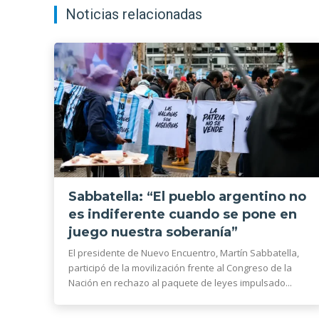
Noticias relacionadas
Sabbatella: “El pueblo argentino no
es indiferente cuando se pone en
juego nuestra soberanía”
El presidente de Nuevo Encuentro, Martín Sabbatella,
participó de la movilización frente al Congreso de la
Nación en rechazo al paquete de leyes impulsado...