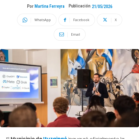
Publicación
Por
Martina Ferreyra
21/05/2026
WhatsApp
Facebook
X
Email
El
Municipio de
Ituzaingó
inauguró oficialmente la