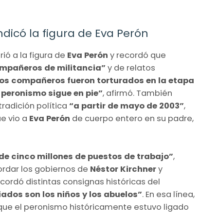
ndicó la figura de Eva Perón
rió a la figura de
Eva Perón
y recordó que
ompañeros de militancia”
y de relatos
os compañeros fueron torturados en la etapa
 peronismo sigue en pie”
, afirmó. También
radición política
“a partir de mayo de 2003”
,
ue vio a
Eva Perón
de cuerpo entero en su padre,
e cinco millones de puestos de trabajo”
,
ordar los gobiernos de
Néstor Kirchner
y
cordó distintas consignas históricas del
giados son los niños y los abuelos”
. En esa línea,
 que el peronismo históricamente estuvo ligado