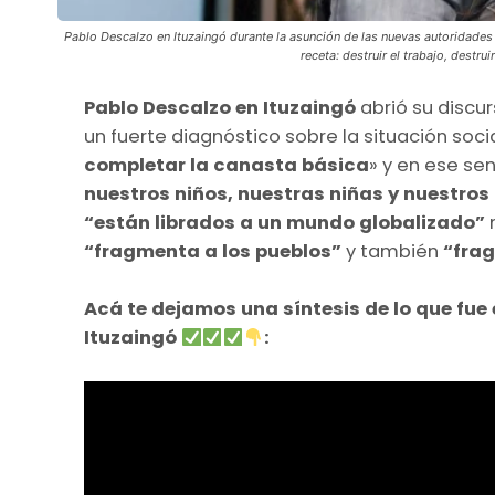
Pablo Descalzo en Ituzaingó durante la asunción de las nuevas autoridades 
receta: destruir el trabajo, destru
Pablo Descalzo en Ituzaingó
abrió su discu
un fuerte diagnóstico sobre la situación soc
completar la canasta básica
» y en ese se
nuestros niños, nuestras niñas y nuestro
“están librados a un mundo globalizado”
“fragmenta a los pueblos”
y también
“fra
Acá te dejamos una síntesis de lo que fue 
Ituzaingó
: