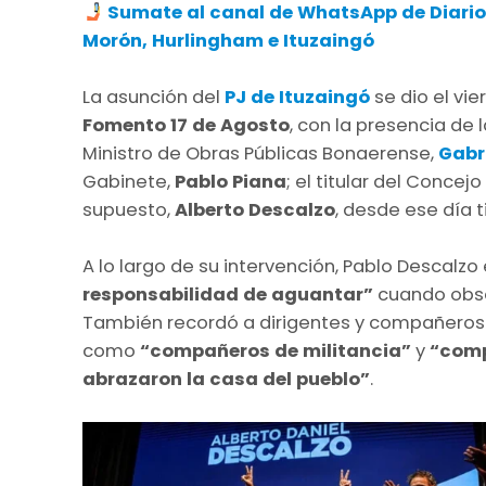
Sumate al canal de WhatsApp de Diario
Morón, Hurlingham e Ituzaingó
La asunción del
PJ de Ituzaingó
se dio el vi
Fomento 17 de Agosto
, con la presencia de
Ministro de Obras Públicas Bonaerense,
Gabr
Gabinete,
Pablo Piana
; el titular del Concej
supuesto,
Alberto Descalzo
, desde ese día t
A lo largo de su intervención, Pablo Descalzo
responsabilidad de aguantar”
cuando obs
También recordó a dirigentes y compañeros h
como
“compañeros de militancia”
y
“comp
abrazaron la casa del pueblo”
.