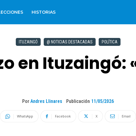
LECCIONES
HISTORIAS
ITUZAINGÓ
@ NOTICIAS DESTACADAS
POLÍTICA
o en Ituzaingó: 
Por
Andres Llinares
Publicación
11/05/2026
WhatsApp
Facebook
X
Email