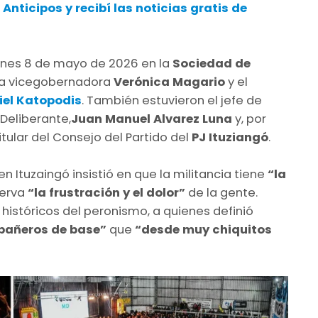
 Anticipos
y recibí las noticias gratis de
ernes 8 de mayo de 2026 en la
Sociedad de
 la vicegobernadora
Verónica Magario
y el
iel Katopodis
. También estuvieron el jefe de
o Deliberante,
Juan Manuel Alvarez Luna
y, por
itular del Consejo del Partido del
PJ Ituziangó
.
 en Ituzaingó
insistió en que la militancia tiene
“la
erva
“la frustración y el dolor”
de la gente.
istóricos del peronismo, a quienes definió
añeros de base”
que
“desde muy chiquitos