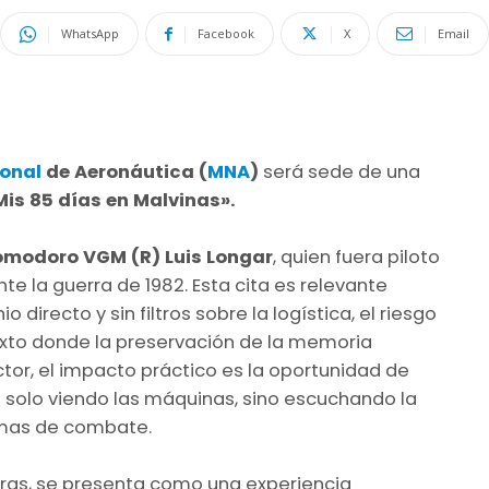
WhatsApp
Facebook
X
Email
ional
de Aeronáutica (
MNA
)
será sede de una
is 85 días en Malvinas».
modoro VGM (R) Luis Longar
, quien fuera piloto
te la guerra de 1982. Esta cita es relevante
irecto y sin filtros sobre la logística, el riesgo
xto donde la preservación de la memoria
ector, el impacto práctico es la oportunidad de
 solo viendo las máquinas, sino escuchando la
emas de combate.
horas, se presenta como una experiencia