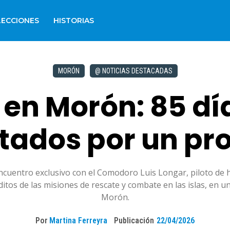
LECCIONES
HISTORIAS
MORÓN
@ NOTICIAS DESTACADAS
 en Morón: 85 dí
tados por un pr
uentro exclusivo con el Comodoro Luis Longar, piloto de hel
ditos de las misiones de rescate y combate en las islas, en u
Morón.
Por
Martina Ferreyra
Publicación
22/04/2026