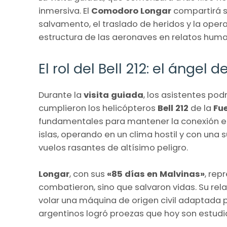
inmersiva. El
Comodoro Longar
compartirá s
salvamento, el traslado de heridos y la oper
estructura de las aeronaves en relatos huma
El rol del Bell 212: el ángel 
Durante la
visita guiada
, los asistentes pod
cumplieron los helicópteros
Bell 212
de la
Fu
fundamentales para mantener la conexión ent
islas, operando en un clima hostil y con una 
vuelos rasantes de altísimo peligro.
Longar
, con sus
«85 días en Malvinas»
, rep
combatieron, sino que salvaron vidas. Su re
volar una máquina de origen civil adaptada pa
argentinos logró proezas que hoy son estud