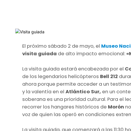
El próximo sábado 2 de mayo, el
Museo Nac
visita guiada
de alto impacto emocional:
«M
La visita guiada estará encabezada por el
Co
de los legendarios helicópteros
Bell 212
duran
ahora porque permite acceder a un testimonio d
y la valentía en el
Atlántico Sur,
en un conte
soberana es una prioridad cultural. Para el l
recorrer los hangares históricos de
Morón
no
voz de quien las operó en condiciones extr
La visita guiada, que comenzará a las 11:30 