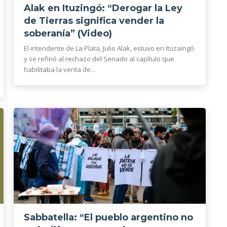
Alak en Ituzingó: “Derogar la Ley
de Tierras significa vender la
soberanía” (Video)
El intendente de La Plata, Julio Alak, estuvo en Ituzaingó
y se refirió al rechazo del Senado al capítulo que
habilitaba la venta de...
Sabbatella: “El pueblo argentino no