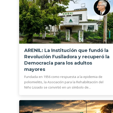
ARENIL: La Institución que fundó la
Revolución Fusiladora y recuperó la
Democracia para los adultos
mayores
Fundada en 1956 como respuesta a la epidemia de
poliomielitis, la Asociación para la Rehabilitación del
Niño Lisiado se convirtió en un símbolo de...