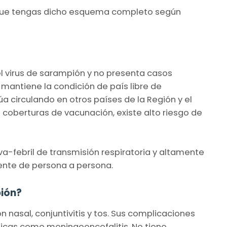
te que tengas dicho esquema completo según
el virus de sarampión y no presenta casos
mantiene la condición de país libre de
a circulando en otros países de la Región y el
s coberturas de vacunación, existe alto riesgo de
va-febril de transmisión respiratoria y altamente
ente de persona a persona.
pión?
ón nasal, conjuntivitis y tos. Sus complicaciones
icas como meningoencefalitis. No tiene