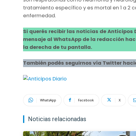
tratamiento específico y es mortal en 1 a 2 
enfermedad.
Si querés recibir las noticias de Anticipos
mensaje al WhatsApp de la redacción hacie
la derecha de tu pantalla.
También podés seguirnos vía Twitter haci
WhatsApp
Facebook
X
Noticias relacionadas