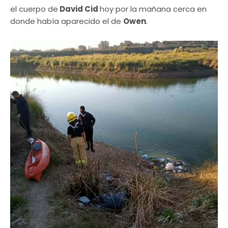
el cuerpo de
David Cid
hoy por la mañana cerca en
donde había aparecido el de
Owen
.