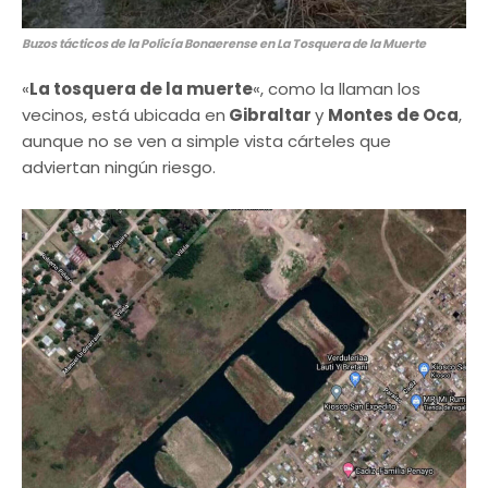
Buzos tácticos de la Policía Bonaerense en La Tosquera de la Muerte
«
La tosquera de la muerte
«, como la llaman los
vecinos, está ubicada en
Gibraltar
y
Montes de Oca
,
aunque no se ven a simple vista cárteles que
adviertan ningún riesgo.