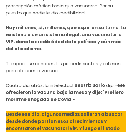
prescripción médica tenía que vacunarse. Por su
puesto que nadie le dio credibilidad.
Hay millones, sí, millones, que esperan su turno. La
existencia de un sistema ilegal, una vacunatorio
VIP, daña la credibilidad de la política y aún más
del oficialismo.
Tampoco se conocen los procedimientos y criterios
para obtener la vacuna.
Cuatro día atrás, la intelectual
Beatriz Sarlo
dijo:
«Me
ofrecieron la vacuna bajo la mesa y dije: ´Prefiero
morirme ahogada de Covid´»
Desde ese día, algunos medios salieron a buscar
desde donde partían esos ofrecimientos y
encontraron el vacunatori ViP. Y luego el listado